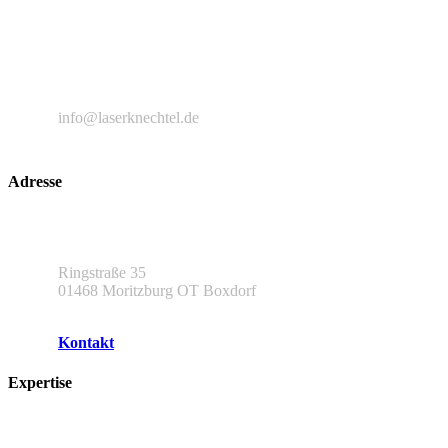
Die L&A Lasertechnik und Applikationen GmbH ist Spezialist für
Lasertechnologie sowie Vertriebs- und Servicepartner der ALPHA
LASER GMBH für Ostdeutschland.
+49 351 83979648
info@laserknechtel.de
Adresse
L & A Lasertechnik und Applikationen GmbH
Ringstraße 35
01468 Moritzburg OT Boxdorf
Kontakt
Expertise
Unsere Partner