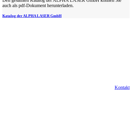
Den gesamten Katalog der ALPHA LASER GmbH können Sie
auch als pdf-Dokument herunterladen.
Katalog der ALPHA LASER GmbH
Sie wollen ein Laserschweißgerät von ALPHA
LASER kaufen und von unserer jahrelangen
Erfahrung mit schweißtechnischen Dienstleistungen
profitieren? Wir freuen uns auf Ihren Anruf unter
0351 83979648 oder eine Nachricht über unser
Anfrageformular.
Kontakt