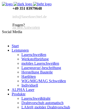
+49 351 83979648
info@laserknechtel.de
Fragen?
zu den Antworten
Social Media
Start
Leistungen
Laserschweißen
Werkstoffprüfung
mobiles Laserschweißen
Lasergravur/-beschriftung
Herstellung Bauteile
Hartlöten
WIG/MIG/MAG Schweißen
Individuell
ALPHA Laser
Produkte
Laserschweißdraht
Drahtvorschub automatisch
LAfet® mobiler Drahtvorschub